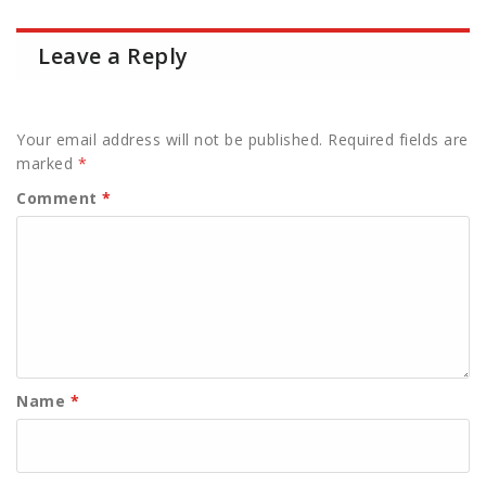
Leave a Reply
Your email address will not be published.
Required fields are
marked
*
Comment
*
Name
*