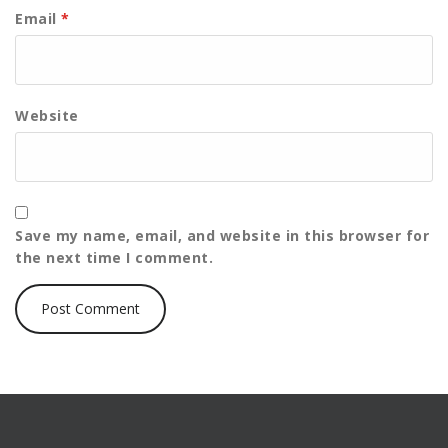
Email
*
Website
Save my name, email, and website in this browser for
the next time I comment.